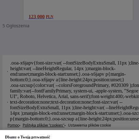
123 000
PLN
5
Ogłoszenia
Pomoc
Polityka plików "cookies"
Ustawienia plików cookie
Polityka prywatności
Regulamin OTOMOTO
Dbamy o Twoją prywatność