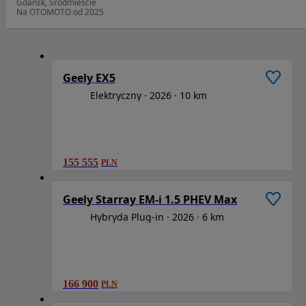
Gdańsk, Śródmieście
Na OTOMOTO od 2025
1
/
6
Geely EX5
Elektryczny
2026
10 km
155 555
PLN
1
/
6
Geely Starray EM-i 1.5 PHEV Max
Hybryda Plug-in
2026
6 km
166 900
PLN
1
/
6